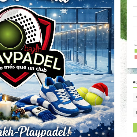
L
E
E
A