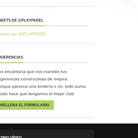
WEETS DE @PLAYPADEL
weets por @PLAYPADEL
UGERENCIAS
s encantaría que nos mandes tus
gerencias constructivas de mejora.
nque parezca una tontería o no, todo suma
todo hace que tengamos el mejor club.
RELLENA EL FORMULARIO
TIMO VÍDEO