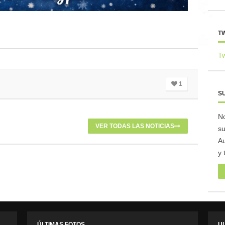
T
T
1
S
No
VER TODAS LAS NOTICIAS
su
Au
y 
ÚLTIMAS FOTOS
UL