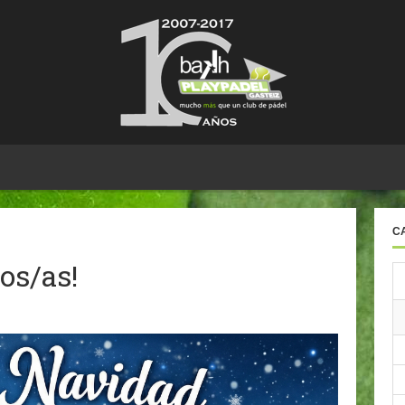
C
os/as!