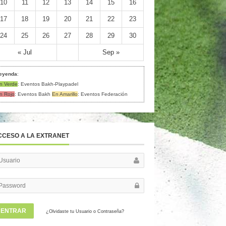
10
11
12
13
14
15
16
17
18
19
20
21
22
23
24
25
26
27
28
29
30
« Jul
Sep »
eyenda
:
n Verde
: Eventos Bakh-Playpadel
n Rojo
: Eventos Bakh
En Amarillo
: Eventos Federación
CCESO A LA EXTRANET
ENTRAR
¿Olvidaste tu Usuario o Contraseña?