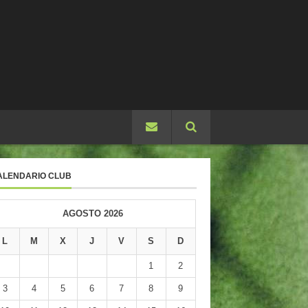
ALENDARIO CLUB
AGOSTO 2026
L
M
X
J
V
S
D
1
2
3
4
5
6
7
8
9